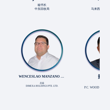
秘书长
主席
中东回收局
马来西亚有色金属协会
秦星红
WENCESLAO MANZANO HE
总监
总经理
RNANDEZ
DIMEXA HOLDINGS PTE. LTD.
P.C. WOOD PRODUCTS CO.,LT