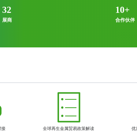
32
10
+
展商
合作伙伴
对接
全球再生金属贸易政策解读
优