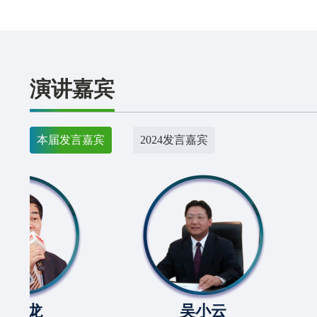
演讲嘉宾
本届发言嘉宾
2024发言嘉宾
吴小云