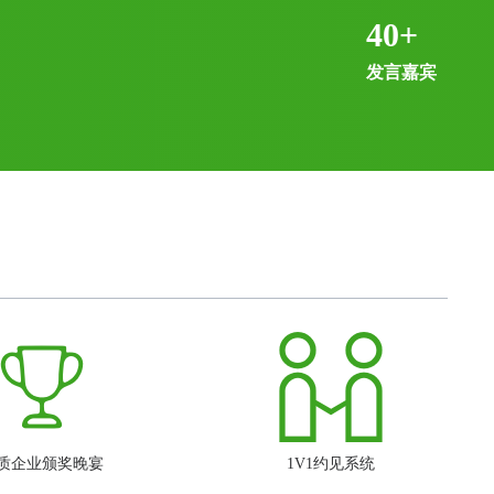
40
+
发言嘉宾
质企业颁奖晚宴
1V1约见系统